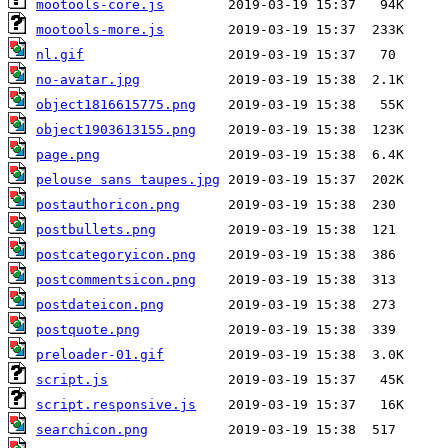
mootools-core.js
mootools-more.js
nl.gif
no-avatar.jpg
object1816615775.png
object1903613155.png
page.png
pelouse sans taupes.jpg
postauthoricon.png
postbullets.png
postcategoryicon.png
postcommentsicon.png
postdateicon.png
postquote.png
preloader-01.gif
script.js
script.responsive.js
searchicon.png