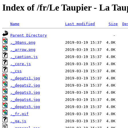
Index of /fr/Le Taupier - La Tau
Name
Last modified
Size
De
Parent Directory
._30ans.png
._arrow.png
._caption.js
._core.js
._css
._degats1.jpg
._degats2.jpg
._degats3.jpg
._degats4.jpg
._degats5.jpg
._fr.gif
._ga.js