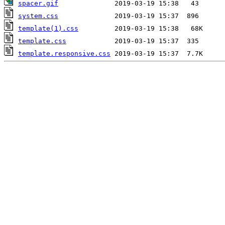
spacer.gif
system.css
template(1).css
template.css
template.responsive.css