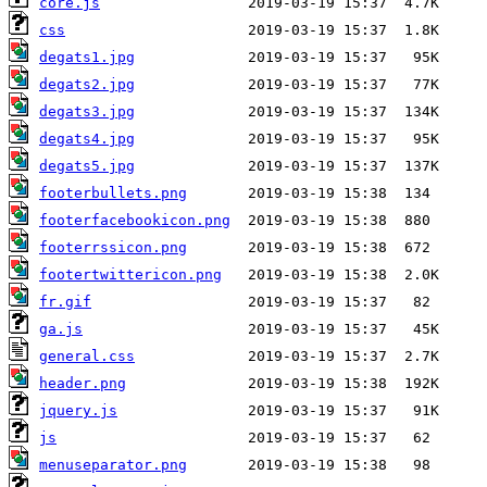
core.js
css
degats1.jpg
degats2.jpg
degats3.jpg
degats4.jpg
degats5.jpg
footerbullets.png
footerfacebookicon.png
footerrssicon.png
footertwittericon.png
fr.gif
ga.js
general.css
header.png
jquery.js
js
menuseparator.png