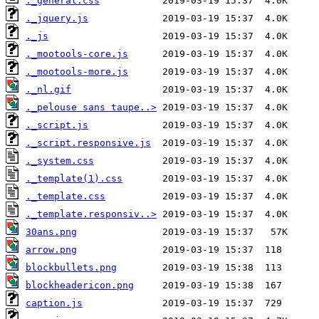
._general.css
._jquery.js
._js
._mootools-core.js
._mootools-more.js
._nl.gif
._pelouse sans taupe..>
._script.js
._script.responsive.js
._system.css
._template(1).css
._template.css
._template.responsiv..>
30ans.png
arrow.png
blockbullets.png
blockheadericon.png
caption.js