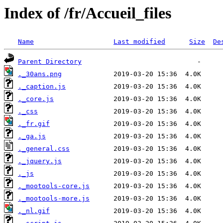
Index of /fr/Accueil_files
Name
Last modified
Size
De
Parent Directory
._30ans.png
._caption.js
._core.js
._css
._fr.gif
._ga.js
._general.css
._jquery.js
._js
._mootools-core.js
._mootools-more.js
._nl.gif