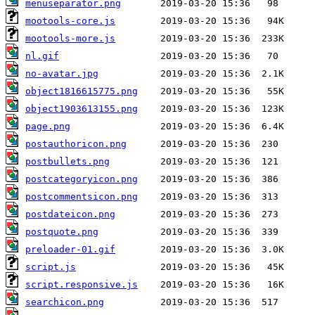
menuseparator.png
mootools-core.js
mootools-more.js
nl.gif
no-avatar.jpg
object1816615775.png
object1903613155.png
page.png
postauthoricon.png
postbullets.png
postcategoryicon.png
postcommentsicon.png
postdateicon.png
postquote.png
preloader-01.gif
script.js
script.responsive.js
searchicon.png