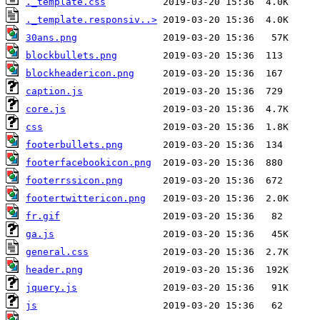
._template.css
._template.responsiv..>
30ans.png
blockbullets.png
blockheadericon.png
caption.js
core.js
css
footerbullets.png
footerfacebookicon.png
footerrssicon.png
footertwittericon.png
fr.gif
ga.js
general.css
header.png
jquery.js
js