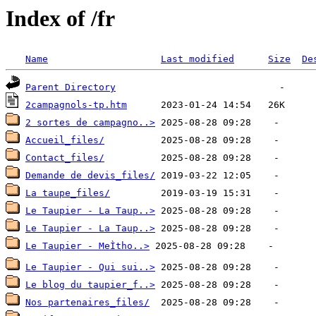
Index of /fr
Name
Last modified
Size
De
Parent Directory
2campagnols-tp.htm
2 sortes de campagno..>
Accueil_files/
Contact_files/
Demande de devis_files/
La taupe_files/
Le Taupier - La Taup..>
Le Taupier - La Taup..>
Le Taupier - MeÌtho..>
Le Taupier - Qui sui..>
Le blog du taupier_f..>
Nos partenaires_files/